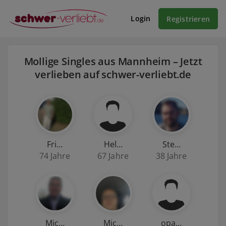
Login
Registrieren
Mollige Singles aus Mannheim – Jetzt
verlieben auf schwer-verliebt.de
Fri…
Hel…
Ste…
74 Jahre
67 Jahre
38 Jahre
Mic…
Mic…
opa…